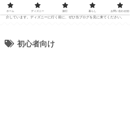
PC1台で仕事をしている夫婦が、ディズニーの準備に役立つ情報を発信中！
ホテルレビューやおすすめのパークフード、ディズニーで役立つアイテムを紹
ホーム
ディズニー
旅行
暮らし
お問い合わせ✉️
介しています。ディズニーに行く前に、ぜひ当ブログを見に来てください。
初心者向け