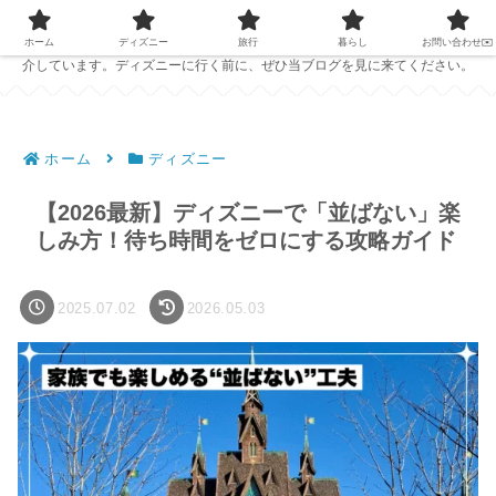
PC1台で仕事をしている夫婦が、ディズニーの準備に役立つ情報を発信中！
ホテルレビューやおすすめのパークフード、ディズニーで役立つアイテムを紹
ホーム
ディズニー
旅行
暮らし
お問い合わせ✉️
介しています。ディズニーに行く前に、ぜひ当ブログを見に来てください。
ホーム
ディズニー
【2026最新】ディズニーで「並ばない」楽
しみ方！待ち時間をゼロにする攻略ガイド
2025.07.02
2026.05.03