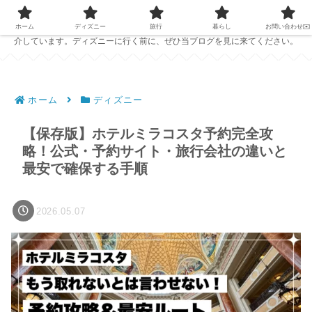
PC1台で仕事をしている夫婦が、ディズニーの準備に役立つ情報を発信中！
ホテルレビューやおすすめのパークフード、ディズニーで役立つアイテムを紹
ホーム
ディズニー
旅行
暮らし
お問い合わせ✉️
介しています。ディズニーに行く前に、ぜひ当ブログを見に来てください。
ホーム
ディズニー
【保存版】ホテルミラコスタ予約完全攻
略！公式・予約サイト・旅行会社の違いと
最安で確保する手順
2026.05.07