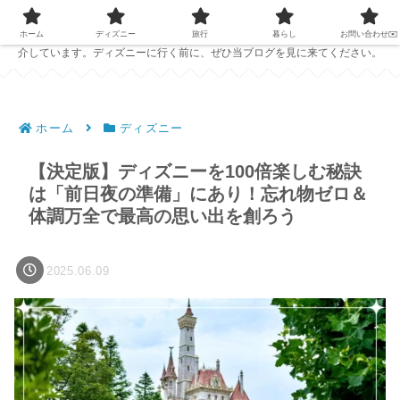
PC1台で仕事をしている夫婦が、ディズニーの準備に役立つ情報を発信中！
ホテルレビューやおすすめのパークフード、ディズニーで役立つアイテムを紹
ホーム
ディズニー
旅行
暮らし
お問い合わせ✉️
介しています。ディズニーに行く前に、ぜひ当ブログを見に来てください。
ホーム
ディズニー
【決定版】ディズニーを100倍楽しむ秘訣
は「前日夜の準備」にあり！忘れ物ゼロ＆
体調万全で最高の思い出を創ろう
2025.06.09