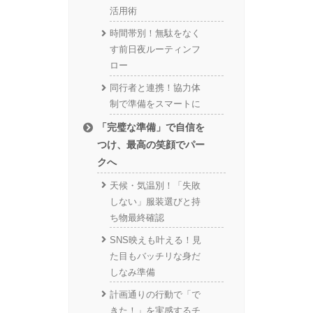
活用術
時間帯別！無駄をなく
す前日夜ルーティンフ
ロー
同行者と連携！協力体
制で準備をスマートに
「完璧な準備」で自信を
つけ、最高の笑顔でパー
クへ
天候・気温別！「失敗
しない」服装選びと持
ち物最終確認
SNS映えも叶える！見
た目もバッチリな身だ
しなみ準備
計画通りの行動で「で
きた！」を実感するチ