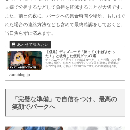
夫婦で分担するなどして負担を軽減することが大切です。
また、前日の夜に、パークへの集合時間や場所、もしはぐ
れた場合の連絡方法なども含めて最終確認をしておくと、
当日焦らずに済みます。
【必見】ディズニーで「持ってくればよかっ
た！」と後悔した便利グッズ7選
ディズニーで「持ってくればよかった！」と後悔しない持
ち物を紹介。忘れがちな便利グッズ7選や荷物を最適化す
るコツを詳しく解説！快適に過ごすための準備術を知り、
必要なアイテムを揃えてストレスなくパークを満喫しよ
う。さらに、移動を快適にする工夫や...
zuoublog.jp
「完璧な準備」で自信をつけ、最高の
笑顔でパークへ