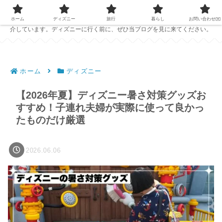
PC1台で仕事をしている夫婦が、ディズニーの準備に役立つ情報を発信中！
ホテルレビューやおすすめのパークフード、ディズニーで役立つアイテムを紹
ホーム
ディズニー
旅行
暮らし
お問い合わせ✉️
介しています。ディズニーに行く前に、ぜひ当ブログを見に来てください。
ホーム
ディズニー
【2026年夏】ディズニー暑さ対策グッズお
すすめ！子連れ夫婦が実際に使って良かっ
たものだけ厳選
2026.06.06