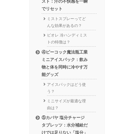
スト：汗の不快感を一瞬
でリセット
ミストスプレーってど
んな効果があるの？
ビオレ 冷ハンディミス
トの特徴は？
④ピーコック魔法瓶工業
ミニアイスパック：飲み
物と体を同時に冷やす万
能グッズ
アイスパックはどう使
う？
ミニサイズが最適な理
由は？
⑤カバヤ 塩分チャージ
タブレッツ：水分補給だ
けでは足りない「塩分」