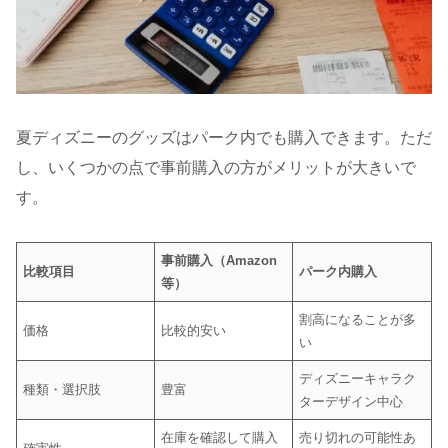
夏ディズニーのグッズはパーク内でも購入できます。ただ
し、いくつかの点で事前購入の方がメリットが大きいで
す。
事前購入（Amazon
比較項目
パーク内購入
等）
割高になることが多
価格
比較的安い
い
ディズニーキャラク
種類・選択肢
豊富
ターデザイン中心
在庫を確認して購入
売り切れの可能性あ