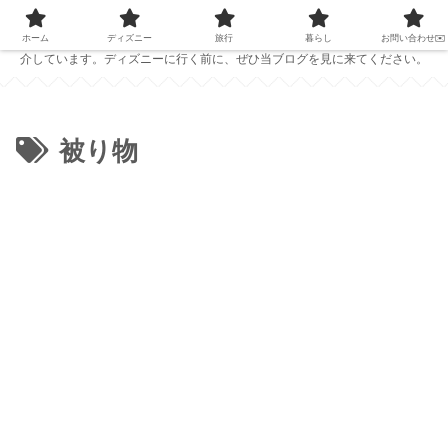
PC1台で仕事をしている夫婦が、ディズニーの準備に役立つ情報を発信中！
ホテルレビューやおすすめのパークフード、ディズニーで役立つアイテムを紹
ホーム
ディズニー
旅行
暮らし
お問い合わせ✉️
介しています。ディズニーに行く前に、ぜひ当ブログを見に来てください。
被り物