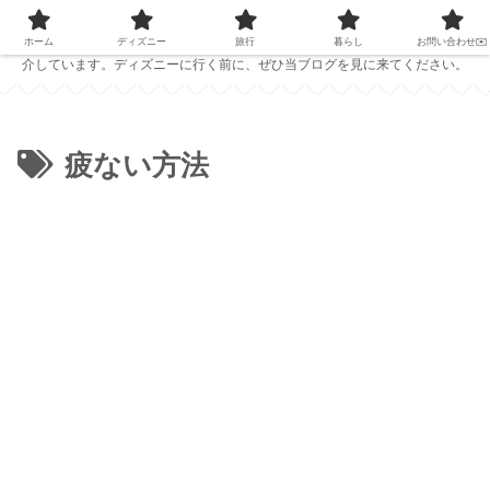
PC1台で仕事をしている夫婦が、ディズニーの準備に役立つ情報を発信中！
ホテルレビューやおすすめのパークフード、ディズニーで役立つアイテムを紹
ホーム
ディズニー
旅行
暮らし
お問い合わせ✉️
介しています。ディズニーに行く前に、ぜひ当ブログを見に来てください。
疲ない方法