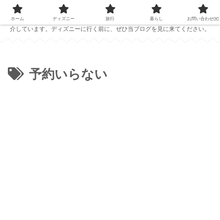
PC1台で仕事をしている夫婦が、ディズニーの準備に役立つ情報を発信中！
ホテルレビューやおすすめのパークフード、ディズニーで役立つアイテムを紹
ホーム
ディズニー
旅行
暮らし
お問い合わせ✉️
介しています。ディズニーに行く前に、ぜひ当ブログを見に来てください。
予約いらない