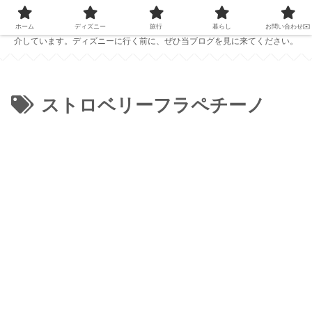
PC1台で仕事をしている夫婦が、ディズニーの準備に役立つ情報を発信中！
ホテルレビューやおすすめのパークフード、ディズニーで役立つアイテムを紹
ホーム
ディズニー
旅行
暮らし
お問い合わせ✉️
介しています。ディズニーに行く前に、ぜひ当ブログを見に来てください。
ストロベリーフラペチーノ